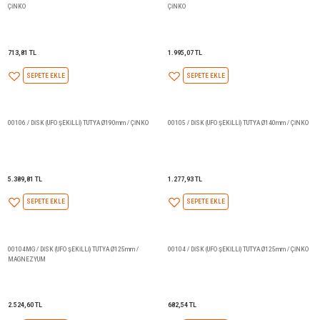
SEPETE EKLE
SEPETE EKLE
00207 / THALASSA DÜMEN TUTYASI / H.C.100 /
00205 / SAIPEM FLAP TUTYASI 
ÇİNKO
/ ÇİNKO
4.584,20 TL
1.153,53 TL
SEPETE EKLE
SEPETE EKLE
00204 / OVAL FLAP TUTYASI / 146x40x22 H.C. 52 /
00203 / OVAL FLAP TUTYASI / 8
ÇİNKO
ÇİNKO
713,81 TL
844,86 TL