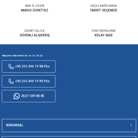
SEPETE EKLE
SEPETE EKLE
00104MG / DİSK (UFO ŞEKİLLİ) TUTYA Ø125mm /
00104 / DİSK (UFO ŞEKİLLİ) TU
MAGNEZYUM
2.524,60 TL
682,54 TL
SEPETE EKLE
SEPETE EKLE
00103 / DİSK (UFO ŞEKİLLİ) TUTYA Ø110mm / ÇİNKO
00102 / DİSK (UFO ŞEKİLLİ) TU
447,71 TL
258,11 TL