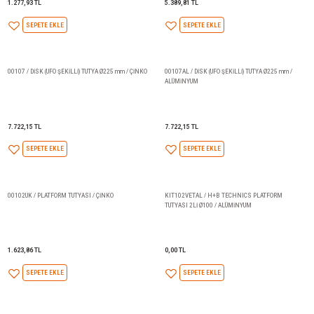
447,71 TL
682,54 TL
SEPETE EKLE
SEPETE EKLE
00105AL / DİSK (UFO ŞEKİLLİ) TUTYA Ø140mm /
00106AL / DİSK (UFO ŞEKİLLİ) 
ALÜMİNYUM
ALÜMİNYUM
1.277,93 TL
5.389,81 TL
SEPETE EKLE
SEPETE EKLE
00107 / DİSK (UFO ŞEKİLLİ) TUTYA Ø225 mm / ÇİNKO
00107AL / DİSK (UFO ŞEKİLLİ) 
ALÜMİNYUM