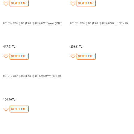
SEPETE EKLE
SEPETE EKLE
00201 / OVAL FLAP TUTYASI / 117x43x20 H.C. 50 /
H+B TECHNICS PLATFORM TUTY
ÇİNKO
ÇİNKO
713,81 TL
1.995,07 TL
SEPETE EKLE
SEPETE EKLE
00106 / DİSK (UFO ŞEKİLLİ) TUTYA Ø190mm / ÇİNKO
00105 / DİSK (UFO ŞEKİLLİ) TU
5.389,81 TL
1.277,93 TL