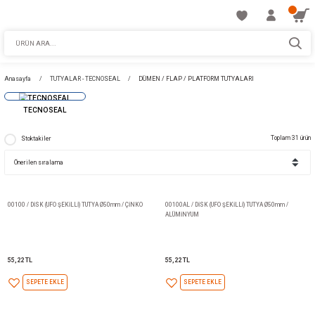
Anasayfa
TUTYALAR - TECNOSEAL
DÜMEN / FLAP / PLATFORM TUTYALAR
TECNOSEAL
Stoktakiler
00100 / DİSK (UFO ŞEKİLLİ) TUTYA Ø50mm / ÇİNKO
00100AL / DİSK (UFO ŞEKİLLİ) 
ALÜMİNYUM