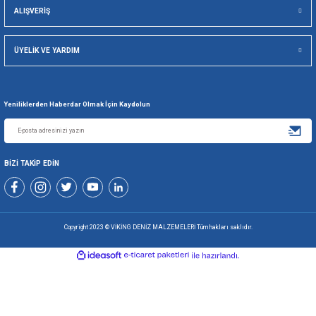
SEPETE EKLE
SEPETE EKLE
00101 / DİSK (UFO ŞEKİLLİ) TUTYA Ø70mm / ÇİNKO
124,40 TL
SEPETE EKLE
5000 TL ÜZERİ
SEÇİLİ KARTL
KARGO ÜCRETSİZ
TAKSİT SEÇE