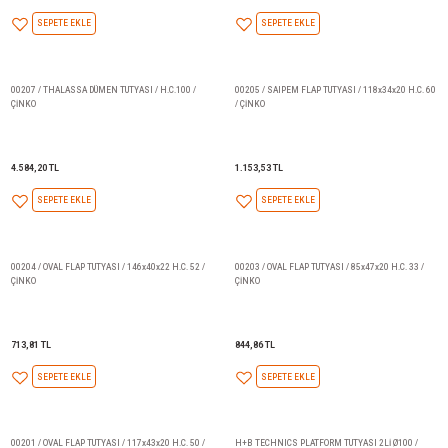
SEPETE EKLE
SEPETE EKLE
00214 / RIVA FLAP TUTYASI 217 x 60 x 30 H.C.160 /
00200 / OVAL FLAP TUTYASI 93 x
ÇİNKO
ÇİNKO
5.079,14 TL
669,24 TL
SEPETE EKLE
SEPETE EKLE
00213 / FLAP TUTYASI / 130x50x17 H.C.77 / ÇİNKO
00209 / BOSTON WHALER FLAP
70x50x14 H.C. 33 / ÇİNKO
1.406,33 TL
1.018,49 TL