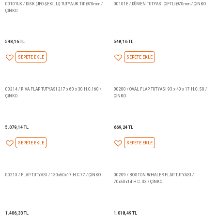
7.722,15 TL
7.722,15 TL
SEPETE EKLE
SEPETE EKLE
00102UK / PLATFORM TUTYASI / ÇİNKO
KIT102VETAL / H+B TECHNIC
TUTYASI 2Lİ Ø100 / ALÜMİNYU
1.623,86 TL
0,00 TL
SEPETE EKLE
SEPETE EKLE
00101UK / DİSK (UFO ŞEKİLLİ) TUTYA UK TİP Ø70mm /
00101E / DÜMEN TUTYASI ÇİFT
ÇİNKO
548,16 TL
548,16 TL