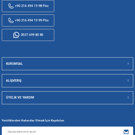
5000 TL ÜZERİ
SEÇİLİ KARTL
KARGO ÜCRETSİZ
TAKSİT SEÇE
256 BİT SSL İLE
TÜM ÜRÜNLE
GÜVENLİ ALIŞVERİŞ
KOLAY İA
Viking Deniz Malzemeleri San. Ve Tic. Ltd. Şti.
+90 216 494 19 98 Pbx
+90 216 494 19 99 Pbx
0507 699 80 85