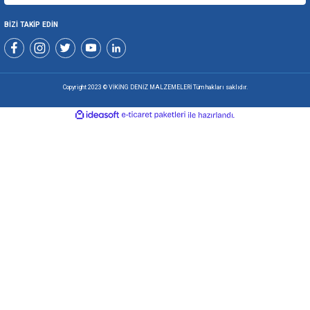
KURUMSAL
ALIŞVERİŞ
ÜYELİK VE YARDIM
Yeniliklerden Haberdar Olmak İçin Kaydolun
BİZİ TAKİP EDİN