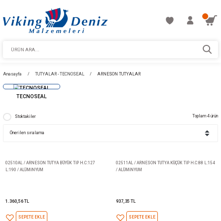
Anasayfa
TUTYALAR - TECNOSEAL
ARNESON TUTYALAR
TECNOSEAL
Stoktakiler
02510AL / ARNESON TUTYA BÜYÜK TİP H.C:127
02511AL / ARNESON TUTYA KÜÇÜ
L:190 / ALÜMİNYUM
/ ALÜMİNYUM