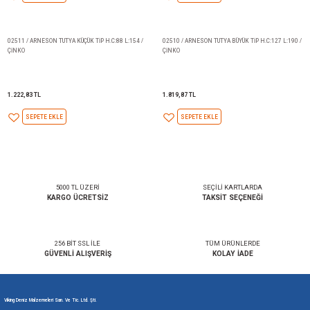
1.360,56 TL
937,35 TL
SEPETE EKLE
SEPETE EKLE
02511 / ARNESON TUTYA KÜÇÜK TİP H.C:88 L:154 /
02510 / ARNESON TUTYA BÜYÜK 
ÇİNKO
ÇİNKO
1.222,83 TL
1.819,87 TL
SEPETE EKLE
SEPETE EKLE