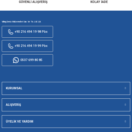
5000 TL ÜZERİ
SEÇİLİ KARTL
KARGO ÜCRETSİZ
TAKSİT SEÇE
256 BİT SSL İLE
TÜM ÜRÜNLE
GÜVENLİ ALIŞVERİŞ
KOLAY İA
Viking Deniz Malzemeleri San. Ve Tic. Ltd. Şti.
+90 216 494 19 98 Pbx
+90 216 494 19 99 Pbx