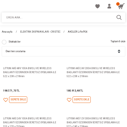
Anasayfa
ELEKTRİK EKİPMANLARI - CRISTEC
AKÜLER LiFePO4
Stoktakiler
LİTYUM AKÜ 48V 100A BMSLİ VE WIRELESS
LİTYUM AKÜ 24V 200A BMSLİ 
BAĞLANTI ÜZERİNDEN ÜCRETSİZ UYGULAMA İLE
BAĞLANTI ÜZERİNDEN ÜCRETSİ
522 x 238 x 218mm
522 x 238 x 218mm
198.571,70 TL
180.913,48 TL
SEPETE EKLE
SEPETE EKLE