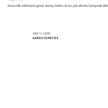
İstanbul Tuzla’da bulunan yerleşkesi, deneyimli ve teknik bi
üreticiden nihai tüketiciye kadar tüm tedarik zincirini ha
Amacımız, ham madde, yarı mamul ya da mamul olsun üreticide
ulaştırmaktır.
Denizcilik sektörüne gönül vermiş herkes ile bu çatı altınd
5000 TL ÜZERİ
KARGO ÜCRETSİZ