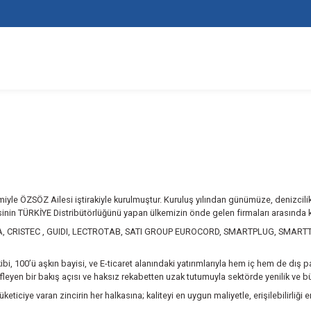
ektör deneyimiyle ÖZSÖZ Ailesi iştirakiyle kurulmuştur. Kuruluş y
ipmanı üreticisinin TÜRKİYE Distribütörlüğünü yapan ülkemizin
DI MARIANI NAUTICA, CRISTEC , GUIDI, LECTROTAB, SATI GRO