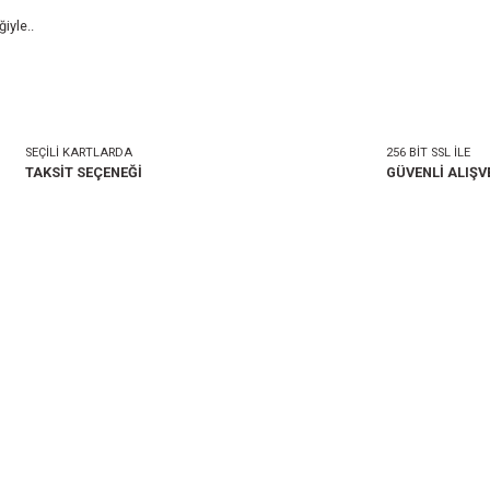
lgiye sahip ekibi, 100’ü aşkın bayisi, ve E-ticaret alanındaki ya
yatta tutmayı hedefleyen bir bakış açısı ve haksız rekabetten uza
n nihai tüketiciye varan zincirin her halkasına; kaliteyi en uygu
a buluşmak dileğiyle..
SEÇİLİ KARTLARDA
TAKSİT SEÇENEĞİ