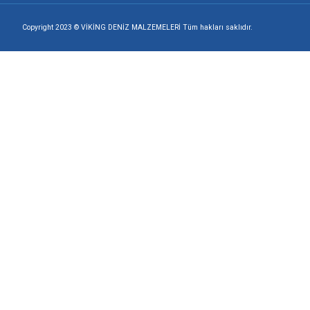
+90 216 494 19 98 Pbx
+90 216 494 19 99 Pbx
0507 699 80 85
Google Maps
Apple Maps
Yandex Maps
Copyright 2023 © VİKİNG DENİZ MALZEMELERİ Tüm hakları saklıdı