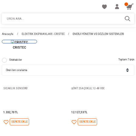
Anasayfa
ELEKTRİK EKİPMANLARI - CRISTEC
ENERJİ YÖNETİM VE GÖZLEM
CRISTEC
Stoktakiler
SICAKLIK SENSÖRÜ
ŞÖNT 25A ÇOKLU, 12-48 VDC