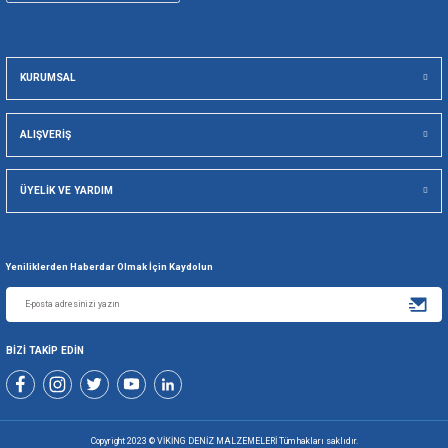
256 BİT SSL İLE
TÜM ÜRÜNLE
GÜVENLİ ALIŞVERİŞ
KOLAY İA
Viking Deniz Malzemeleri San. Ve Tic. Ltd. Şti.
+90 216 494 19 98 Pbx
+90 216 494 19 99 Pbx
0507 699 80 85
KURUMSAL