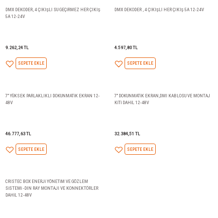
1.332,70 TL
12.127,53 TL
SEPETE EKLE
SEPETE EKLE
DMX DEKODER, 4 ÇIKIŞLI SU GEÇİRMEZ HER ÇIKIŞ
DMX DEKODER , 4 ÇIKIŞLI HER 
5A 12-24V
9.262,24 TL
4.597,80 TL
SEPETE EKLE
SEPETE EKLE
7'' YÜKSEK PARLAKLIKLI DOKUNMATİK EKRAN 12-
7'' DOKUNMATİK EKRAN,DMI K
48V
KİTİ DAHİL 12-48V