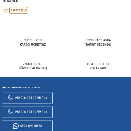
46.777,63 TL
32.384,51 TL
SEPETE EKLE
SEPETE EKLE
CRISTEC BOX ENERJİ YÖNETİM VE GÖZLEM
SİSTEMİ -DIN RAY MONTAJI VE KONNEKTÖRLER
DAHİL 12-48V
30.652,01 TL
SEPETE EKLE
5000 TL ÜZERİ
SEÇİLİ KARTL
KARGO ÜCRETSİZ
TAKSİT SEÇE