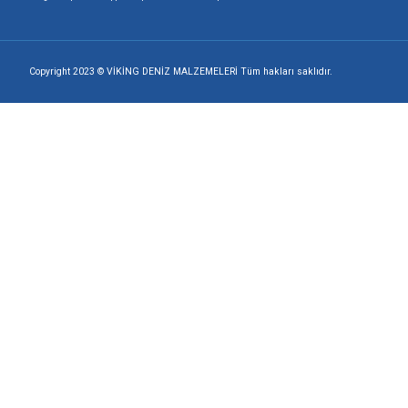
Viking Deniz Malzemeleri San. Ve Tic. Ltd. Şti.
+90 216 494 19 98 Pbx
+90 216 494 19 99 Pbx
0507 699 80 85
Google Maps
Apple Maps
Yandex Maps
Copyright 2023 © VİKİNG DENİZ MALZEMELERİ Tüm hakları saklıdı