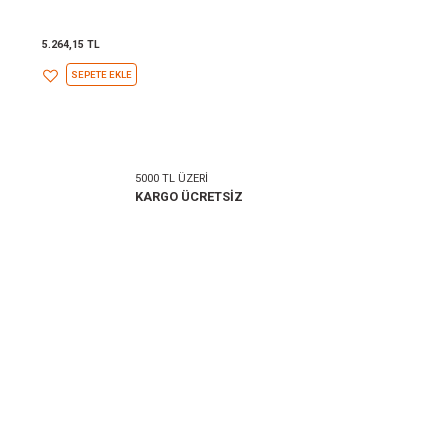
DÜMEN AÇI SENSÖRÜ TEK VE ÇİFT GÖSTERGE
İÇİN VDO TİPİ
5.264,15 TL
SEPETE EKLE
5000 TL ÜZERİ
KARGO ÜCRETSİZ