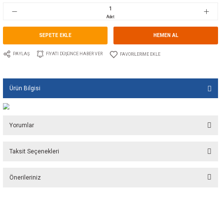
Stok Kodu
10.TS.00101E
Fiyat
8,24 EUR + KDV
548,16 TL
Adet
SEPETE EKLE
HEMEN A
PAYLAŞ
FIYATI DÜŞÜNCE HABER VER
Ürün Bilgisi
Yorumlar