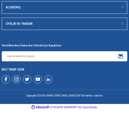
Viking Deniz Malzemeleri San. Ve Tic. Ltd. Şti.
Gönder
+90 216 494 19 98 Pbx
+90 216 494 19 99 Pbx
0507 699 80 85
KURUMSAL
ALIŞVERİŞ
ÜYELİK VE YARDIM