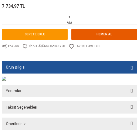
Kategori
DÜMEN / FLAP / PLATFORM TUTYALARI
Marka
TECNOSEAL
Stok Kodu
10.TS.00107
Fiyat
116,08 EUR + KDV
7.734,97 TL
Adet
SEPETE EKLE
HEMEN A
PAYLAŞ
FIYATI DÜŞÜNCE HABER VER
Ürün Bilgisi