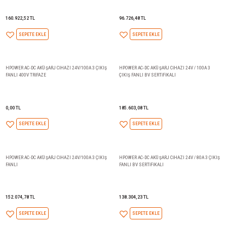
29.935,98 TL
0,00 TL
SEPETE EKLE
SEPETE EKLE
HPOWER AC-DC AKÜ ŞARJ CİHAZI 48V/50A 3 ÇIKIŞ
HPOWER AC-DC AKÜ ŞARJ CİHAZ
FANLI
FANLI
160.922,52 TL
96.726,48 TL
SEPETE EKLE
SEPETE EKLE
HPOWER AC-DC AKÜ ŞARJ CİHAZI 24V/100A 3 ÇIKIŞ
HPOWER AC-DC AKÜ ŞARJ CİHAZI
FANLI 400V TRİFAZE
ÇIKIŞ FANLI BV SERTİFİKALI