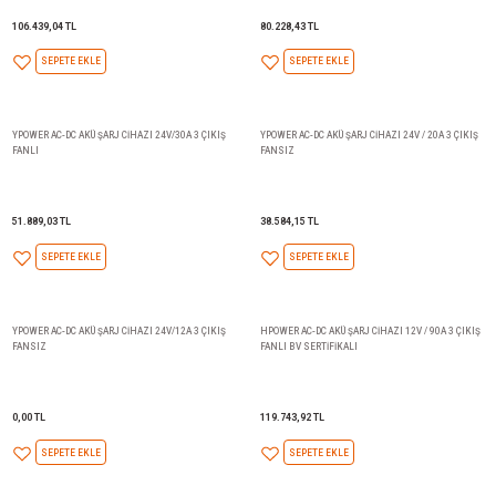
109.698,74 TL
0,00 TL
SEPETE EKLE
SEPETE EKLE
HPOWER AC-DC AKÜ ŞARJ CİHAZI 24V / 60A 3 ÇIKIŞ
HPOWER AC-DC AKÜ ŞARJ CİHAZ
FANLI BV SERTİFİKALI
FANLI
116.417,70 TL
88.011,78 TL
SEPETE EKLE
SEPETE EKLE
HPOWER AC-DC AKÜ ŞARJ CİHAZI 24V / 45A 3 ÇIKIŞ
HPOWER AC-DC AKÜ ŞARJ CİHAZ
FANLI BV SERTİFİKALI
FANLI