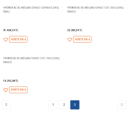
106.439,04 TL
80.228,43 TL
SEPETE EKLE
SEPETE EKLE
YPOWER AC-DC AKÜ ŞARJ CİHAZI 24V/30A 3 ÇIKIŞ
YPOWER AC-DC AKÜ ŞARJ CİHAZI
FANLI
FANSIZ
51.889,03 TL
38.584,15 TL
SEPETE EKLE
SEPETE EKLE
YPOWER AC-DC AKÜ ŞARJ CİHAZI 24V/12A 3 ÇIKIŞ
HPOWER AC-DC AKÜ ŞARJ CİHAZI
FANSIZ
FANLI BV SERTİFİKALI