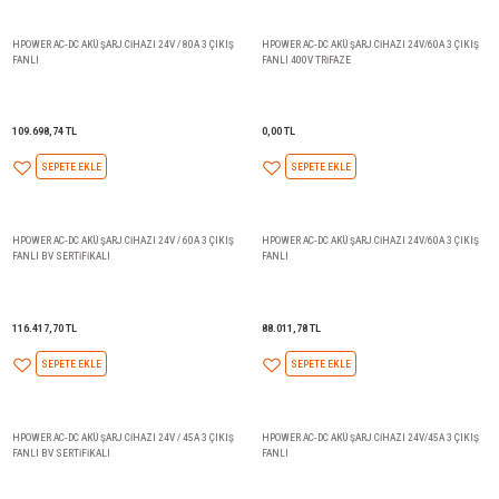
0,00 TL
185.603,08 TL
SEPETE EKLE
SEPETE EKLE
HPOWER AC-DC AKÜ ŞARJ CİHAZI 24V/100A 3 ÇIKIŞ
HPOWER AC-DC AKÜ ŞARJ CİHAZI
FANLI
FANLI BV SERTİFİKALI
152.074,78 TL
138.304,23 TL
SEPETE EKLE
SEPETE EKLE
HPOWER AC-DC AKÜ ŞARJ CİHAZI 24V / 80A 3 ÇIKIŞ
HPOWER AC-DC AKÜ ŞARJ CİHAZ
FANLI
FANLI 400V TRİFAZE