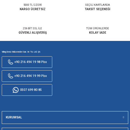
0,00 TL
119.743,92 TL
SEPETE EKLE
SEPETE EKLE
HPOWER AC-DC AKÜ ŞARJ CİHAZI 12V/90A 3 ÇIKIŞ
YPOWER AC-DC AKÜ ŞARJ CİHAZI
FANLI
FANSIZ
91.404,53 TL
23.283,54 TL
SEPETE EKLE
SEPETE EKLE
YPOWER AC-DC AKÜ ŞARJ CİHAZI 12V / 16A 3 ÇIKIŞ
FANSIZ