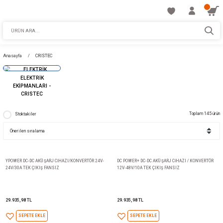
Anasayfa
CRISTEC
ELEKTRİK
EKİPMANLARI -
CRISTEC
Stoktakiler
YPOWER DC-DC AKÜ ŞARJ CİHAZI/KONVERTÖR 24V-
DC POWER+ DC-DC AKÜ ŞARJ Cİ
24V/30A TEK ÇIKIŞ FANSIZ
12V-48V/10A TEK ÇIKIŞ FANSI