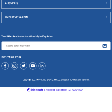
19.292,08 TL
SEPETE EKLE
1
2
3
5000 TL ÜZERİ
SEÇİLİ KARTL
KARGO ÜCRETSİZ
TAKSİT SEÇE
256 BİT SSL İLE
TÜM ÜRÜNLE
GÜVENLİ ALIŞVERİŞ
KOLAY İA