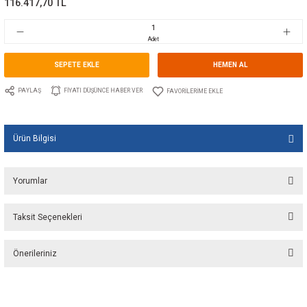
Marka
CRISTEC
Stok Kodu
10.CT.HPO24-60-CERT
Fiyat
1.750,00 EUR + KDV
116.417,70 TL
Adet
SEPETE EKLE
HEMEN A
PAYLAŞ
FIYATI DÜŞÜNCE HABER VER
Ürün Bilgisi
Yorumlar