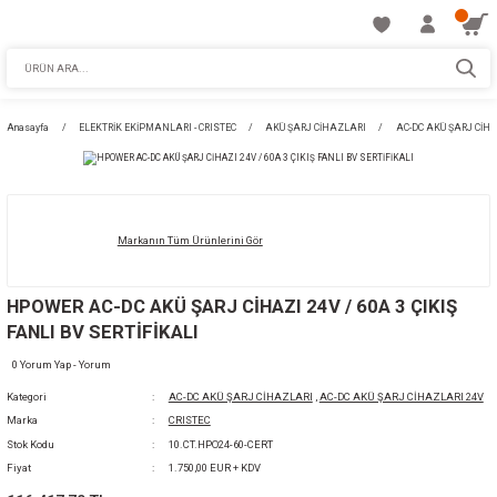
Anasayfa
ELEKTRİK EKİPMANLARI - CRISTEC
AKÜ ŞARJ CİHAZLARI
Markanın Tüm Ürünlerini Gör
HPOWER AC-DC AKÜ ŞARJ CİHAZI 24V / 60A 
FANLI BV SERTİFİKALI
0 Yorum Yap - Yorum
Kategori
AC-DC AKÜ ŞARJ CİHAZLARI
,
AC-DC AKÜ ŞAR