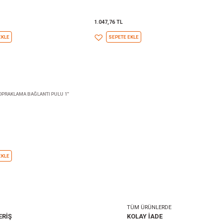
NTI PULU 4''
1145 / PİRİNÇ TOPRAKLAMA BAĞLANTI PULU 3''
1.110,96 TL
SEPETE EKLE
ANTI PULU
1145 / PİRİNÇ TOPRAKLAMA BAĞLANTI PULU 1''