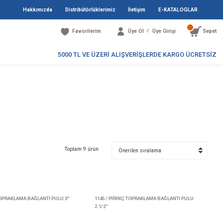
Hakkımızda
Distribütö
Favori
5000 TL V
I
Toplam 9 