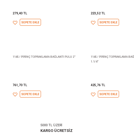
1145 / PİRİNÇ TOPRAKLAMA BAĞLANTI PULU
1145 / PİR
3/4''
1/2''
279,40 TL
223,52 TL
SEPETE EKLE
SEPE
1145 / PİRİNÇ TOPRAKLAMA BAĞLANTI PULU 2''
1145 / PİR
1.1/4''