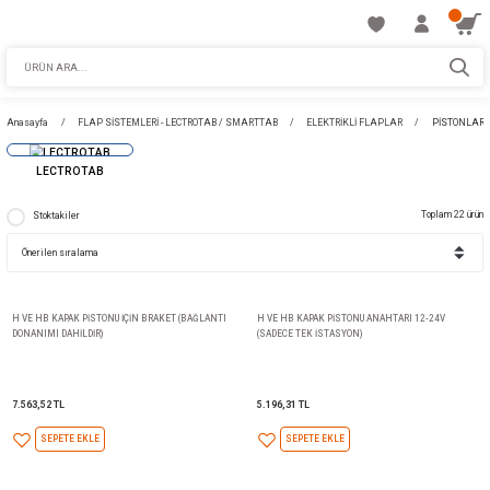
Anasayfa
FLAP SİSTEMLERİ - LECTROTAB / SMARTTAB
ELEKTRİKLİ FLAPL
LECTROTAB
Stoktakiler
H VE HB KAPAK PİSTONU İÇİN BRAKET (BAĞLANTI
H VE HB KAPAK PİSTONU ANAH
DONANIMI DAHİLDİR)
(SADECE TEK İSTASYON)