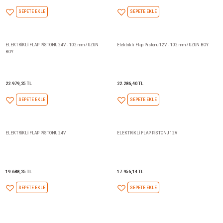
SEPETE EKLE
SEPETE EKLE
H-BK-16 / 12V / ELEKTRİKLİ HATCH-KAPAK
H-BK-8 / 12V / ELEKTRİKLİ H
PİSTONU / STROK BOYU : 406,4 mm
/ STROK BOYU : 203,2 mm
38.394,97 TL
33.718,29 TL
SEPETE EKLE
SEPETE EKLE
H-BK-6 / 12V / ELEKTRİKLİ HATCH-KAPAK PİSTONU
H-BK-4 / 12V / ELEKTRİKLİ H
/ STROK BOYU : 152,4 mm
/ STROK BOYU : 101,6mm
32.217,13 TL
29.330,29 TL