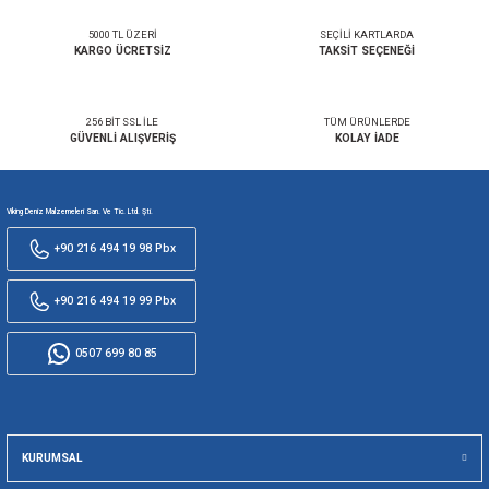
SEPETE EKLE
SEPETE EKLE
ELEKTRİKLİ FLAP PİSTONU 24V - 102 mm / UZUN
Elektrikli Flap Pistonu 12V - 1
BOY
22.979,25 TL
22.286,40 TL
SEPETE EKLE
SEPETE EKLE
ELEKTRİKLİ FLAP PİSTONU 24V
ELEKTRİKLİ FLAP PİSTONU 12V
19.688,25 TL
17.956,14 TL