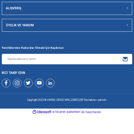
SEPETE EKLE
SEPETE EKLE
5000 TL ÜZERİ
SEÇİLİ KARTL
KARGO ÜCRETSİZ
TAKSİT SEÇE
256 BİT SSL İLE
TÜM ÜRÜNLE
GÜVENLİ ALIŞVERİŞ
KOLAY İA
Viking Deniz Malzemeleri San. Ve Tic. Ltd. Şti.
+90 216 494 19 98 Pbx