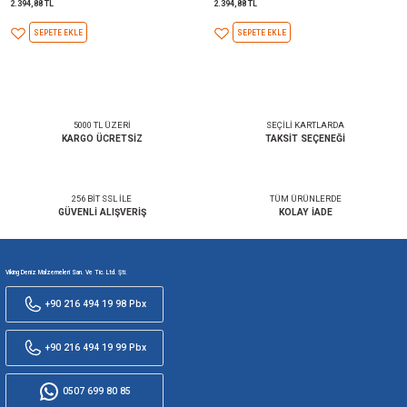
2.527,93 TL
2.527,93 TL
SEPETE EKLE
SEPETE EKLE
VOLTMETRE ANALOG 12V 52 mm BEYAZ/BEYAZ
VOLTMETRE ANALOG 12V 52 m
2.394,88 TL
2.394,88 TL
SEPETE EKLE
SEPETE EKLE
5000 TL ÜZERİ
SEÇİLİ KARTL
KARGO ÜCRETSİZ
TAKSİT SEÇE