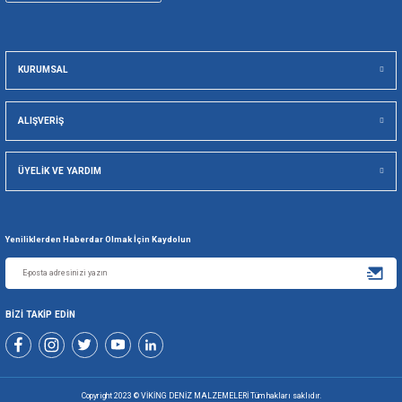
256 BİT SSL İLE
TÜM ÜRÜNLE
GÜVENLİ ALIŞVERİŞ
KOLAY İA
Viking Deniz Malzemeleri San. Ve Tic. Ltd. Şti.
+90 216 494 19 98 Pbx
+90 216 494 19 99 Pbx
0507 699 80 85
KURUMSAL