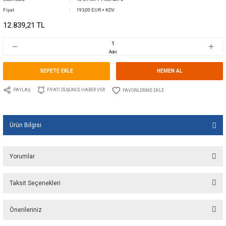
0 Yorum Yap - Yorum
Kategori
SOLAR ŞARJ REGÜLATÖRLERİ(MPPT)
Marka
CRISTEC
Stok Kodu
10.CT.MPPT100/40PL
Fiyat
193,00 EUR + KDV
12.839,21 TL
Adet
SEPETE EKLE
HEMEN A
PAYLAŞ
FIYATI DÜŞÜNCE HABER VER
Ürün Bilgisi