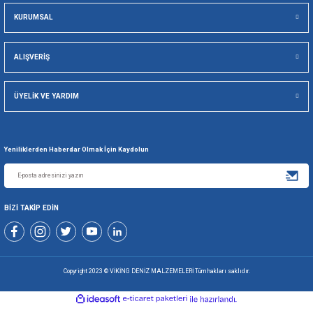
GÜVENLİ ALIŞVERİŞ
KOLAY İA
Viking Deniz Malzemeleri San. Ve Tic. Ltd. Şti.
Gönder
+90 216 494 19 98 Pbx
+90 216 494 19 99 Pbx
0507 699 80 85
KURUMSAL
ALIŞVERİŞ