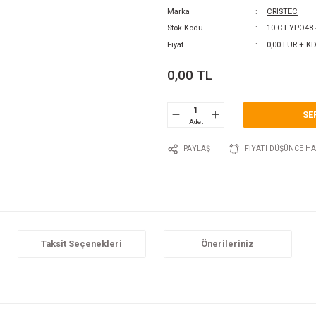
0 Y
Katego
Marka
Stok 
Fiyat
0,0
P