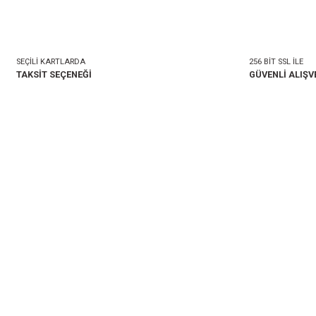
mlar
Taksit Seçenekleri
onularda yetersiz gördüğünüz noktaları öneri formunu kullanarak tarafımıza i
Bu ürüne ilk yorumu siz 
Yorum Yaz
SEÇİLİ KARTLARDA
TAKSİT SEÇENEĞİ