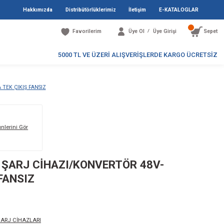
Hakkımızda
Distribütö
Favori
5000 TL V
J CİHAZI/KONVERTÖR 48V-48V/15A TEK ÇIKIŞ FANSIZ
Markanın Tüm Ürünlerini Gör
OWER DC-DC AKÜ ŞARJ CİHAZI/KO
V/15A TEK ÇIKIŞ FANSIZ