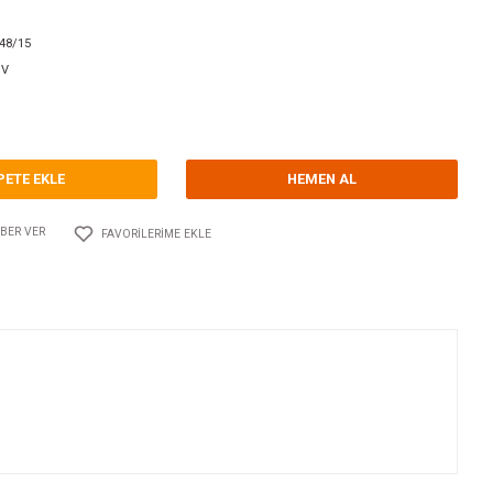
orum Yap - Yorum
ri
DC-DC AKÜ ŞARJ CİHAZLARI
CRISTEC
Kodu
10.CT.YPO48-48/15
0,00 EUR + KDV
0 TL
SEPETE EKLE
Adet
AYLAŞ
FIYATI DÜŞÜNCE HABER VER