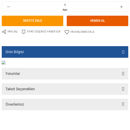
Stok Kodu
10.GU.KIT1162CE.400
Fiyat
172,90 EUR + KDV
11.559,75 TL
Adet
SEPETE EKLE
HEMEN A
PAYLAŞ
FIYATI DÜŞÜNCE HABER VER
Ürün Bilgisi
Yorumlar