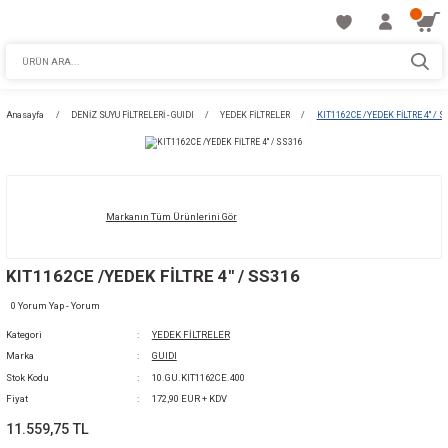
Anasayfa
DENİZ SUYU FİLTRELERİ - GUIDI
YEDEK FİLTRELER
KIT1162CE
Markanın Tüm Ürünlerini Gör
KIT1162CE /YEDEK FİLTRE 4'' / SS316
0 Yorum Yap - Yorum
Kategori
YEDEK FİLTRELER
Marka
GUIDI