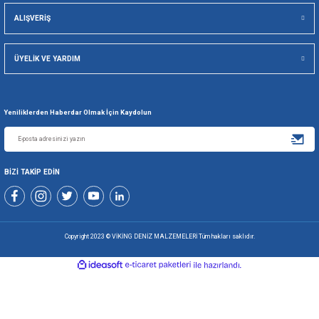
Viking Deniz Malzemeleri San. Ve Tic. Ltd. Şti.
Gönder
+90 216 494 19 98 Pbx
+90 216 494 19 99 Pbx
0507 699 80 85
KURUMSAL
ALIŞVERİŞ
ÜYELİK VE YARDIM