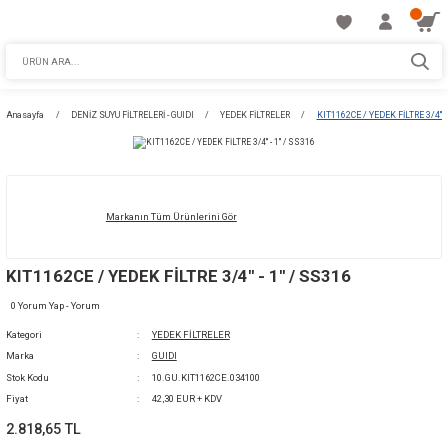
Anasayfa
DENİZ SUYU FİLTRELERİ - GUIDI
YEDEK FİLTRELER
KIT1162CE 
Markanın Tüm Ürünlerini Gör
KIT1162CE / YEDEK FİLTRE 3/4'' - 1'' / SS316
0 Yorum Yap - Yorum
Kategori
YEDEK FİLTRELER
Marka
GUIDI