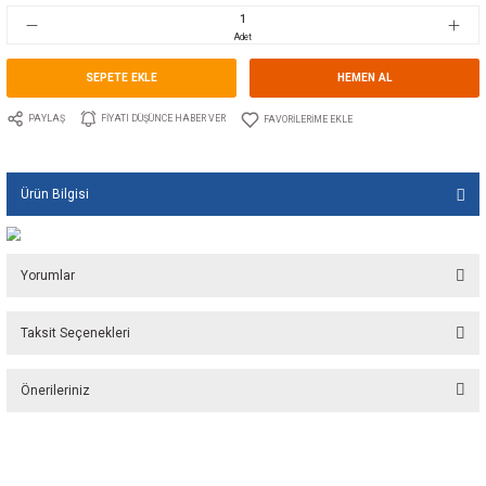
Stok Kodu
10.GU.KIT1162CE.034100
Fiyat
42,30 EUR + KDV
2.818,65 TL
Adet
SEPETE EKLE
HEMEN A
PAYLAŞ
FIYATI DÜŞÜNCE HABER VER
Ürün Bilgisi
Yorumlar