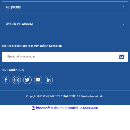
Viking Deniz Malzemeleri San. Ve Tic. Ltd. Şti.
Gönder
+90 216 494 19 98 Pbx
+90 216 494 19 99 Pbx
0507 699 80 85
KURUMSAL
ALIŞVERİŞ
ÜYELİK VE YARDIM