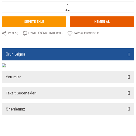
Stok Kodu
10.GU.KIT1162CE.212
Fiyat
103,40 EUR + KDV
6.890,04 TL
Adet
SEPETE EKLE
HEMEN A
PAYLAŞ
FIYATI DÜŞÜNCE HABER VER
Ürün Bilgisi
Yorumlar