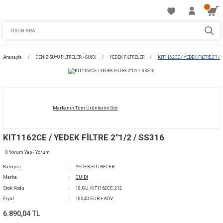
Anasayfa
DENİZ SUYU FİLTRELERİ - GUIDI
YEDEK FİLTRELER
KIT1162CE
Markanın Tüm Ürünlerini Gör
KIT1162CE / YEDEK FİLTRE 2''1/2 / SS316
0 Yorum Yap - Yorum
Kategori
YEDEK FİLTRELER
Marka
GUIDI