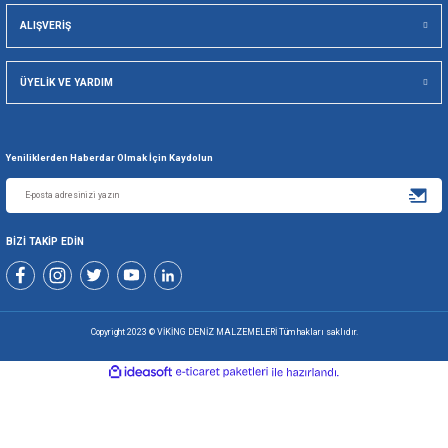
Viking Deniz Malzemeleri San. Ve Tic. Ltd. Şti.
Gönder
+90 216 494 19 98 Pbx
+90 216 494 19 99 Pbx
0507 699 80 85
KURUMSAL
ALIŞVERİŞ
ÜYELİK VE YARDIM