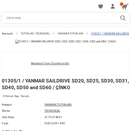
Anasayfa
TUTYALAR - TECNOSEAL
YANMAR TUTYALARI
01305/1 / 
Markanın Tüm Ürünlerini Gör
01305/1 / YANMAR SAILDRIVE SD20, SD25, S
SD40, SD50 and SD60 / ÇİNKO
0 Yorum Yap - Yorum
Kategori
YANMAR TUTYALARI