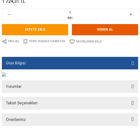
Marka
TECNOSEAL
Stok Kodu
10.TS.01305/1
Fiyat
25,92 EUR + KDV
1.724,31 TL
Adet
SEPETE EKLE
HEMEN A
PAYLAŞ
FIYATI DÜŞÜNCE HABER VER
Ürün Bilgisi