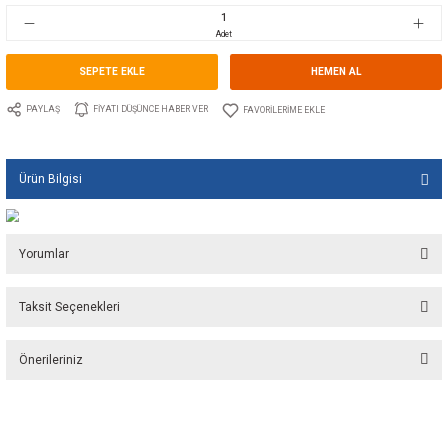
Stok Kodu
10.GU.1177C.11250
Fiyat
64,20 EUR + KDV
4.277,95 TL
Adet
SEPETE EKLE
HEMEN A
PAYLAŞ
FIYATI DÜŞÜNCE HABER VER
Ürün Bilgisi
Yorumlar