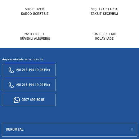
Taksit Seçenekleri
Bu ürüne ilk yorumu siz yapın!
Önerileriniz
Yorum Yaz
Bu ürünün fiyat bilgisi, resim, ürün açıklamalarında ve diğer konularda ye
gördüğünüz noktaları öneri formunu kullanarak tarafımıza iletebilirsiniz.
Görüş ve önerileriniz için teşekkür ederiz.
Ürün resmi kalitesiz, bozuk veya görüntülenemiyor.
5000 TL ÜZERİ
SEÇİLİ KARTL
Ürün açıklamasında eksik bilgiler bulunuyor.
KARGO ÜCRETSİZ
TAKSİT SEÇE
Ürün bilgilerinde hatalar bulunuyor.
Ürün fiyatı diğer sitelerden daha pahalı.
Bu ürüne benzer farklı alternatifler olmalı.
256 BİT SSL İLE
TÜM ÜRÜNLE
GÜVENLİ ALIŞVERİŞ
KOLAY İA