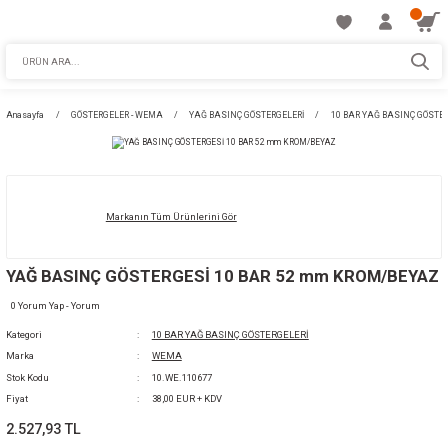
Anasayfa
GÖSTERGELER - WEMA
YAĞ BASINÇ GÖSTERGELERİ
10 BA
Markanın Tüm Ürünlerini Gör
YAĞ BASINÇ GÖSTERGESİ 10 BAR 52 mm K
0 Yorum Yap - Yorum
Kategori
10 BAR YAĞ BASINÇ GÖSTERGELERİ
Marka
WEMA