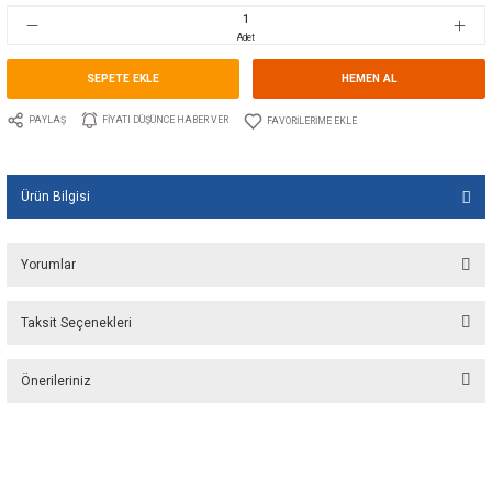
Stok Kodu
10.WE.110677
Fiyat
38,00 EUR + KDV
2.527,93 TL
Adet
SEPETE EKLE
HEMEN A
PAYLAŞ
FIYATI DÜŞÜNCE HABER VER
Ürün Bilgisi
Yorumlar