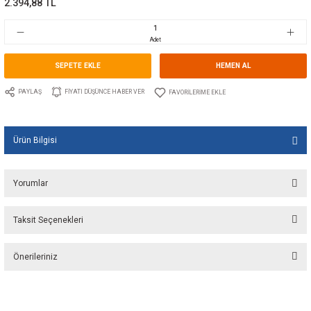
Marka
WEMA
Stok Kodu
10.WE.110377
Fiyat
36,00 EUR + KDV
2.394,88 TL
Adet
SEPETE EKLE
HEMEN A
PAYLAŞ
FIYATI DÜŞÜNCE HABER VER
Ürün Bilgisi
Yorumlar