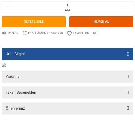
Stok Kodu
10.TS.00708AL
Fiyat
19,40 EUR + KDV
1.290,57 TL
Adet
SEPETE EKLE
HEMEN A
PAYLAŞ
FIYATI DÜŞÜNCE HABER VER
Ürün Bilgisi
Yorumlar