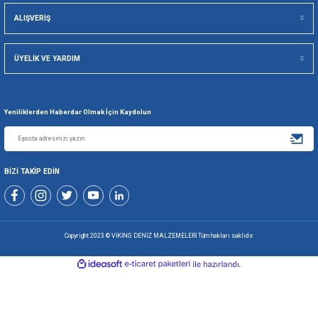
Viking Deniz Malzemeleri San. Ve Tic. Ltd. Şti.
Gönder
+90 216 494 19 98 Pbx
+90 216 494 19 99 Pbx
0507 699 80 85
KURUMSAL
ALIŞVERİŞ
ÜYELİK VE YARDIM