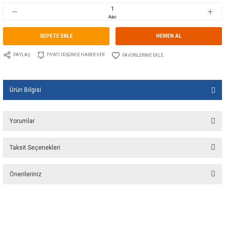
Stok Kodu
10.AT.ABMIX
Fiyat
99,00 EUR + KDV
6.596,85 TL
Adet
SEPETE EKLE
HEMEN A
PAYLAŞ
FIYATI DÜŞÜNCE HABER VER
Ürün Bilgisi
Yorumlar