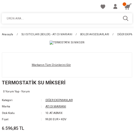
Anasayfa
SU ISITICILARI (BOILER) - ATI DI MARIANI
BOILER AKSESUARLA
Markanın Tüm Ürünlerini Gör
TERMOSTATİK SU MİKSERİ
0 Yorum Yap - Yorum
Kategori
DİĞER EKİPMANLAR
Marka
ATI DI MARIANI