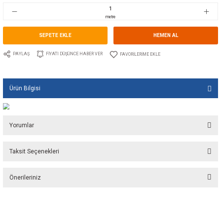
Stok Kodu
10.EC.CORD-WC50
Fiyat
30,00 EUR + KDV
1.999,04 TL
metre
SEPETE EKLE
HEMEN A
PAYLAŞ
FIYATI DÜŞÜNCE HABER VER
Ürün Bilgisi
Yorumlar