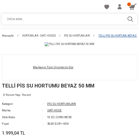
Anasayfa
HORTUMLAR - SATI HOSES
PİS SU HORTUMLARI
TELLİ Pİ
Markanın Tüm Ürünlerini Gör
TELLİ PİS SU HORTUMU BEYAZ 50 MM
0 Yorum Yap - Yorum
Kategori
PİS SU HORTUMLARI
Marka
SATI HOSE