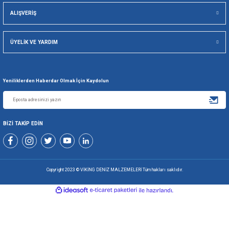
Viking Deniz Malzemeleri San. Ve Tic. Ltd. Şti.
Gönder
+90 216 494 19 98 Pbx
+90 216 494 19 99 Pbx
0507 699 80 85
KURUMSAL
ALIŞVERİŞ
ÜYELİK VE YARDIM