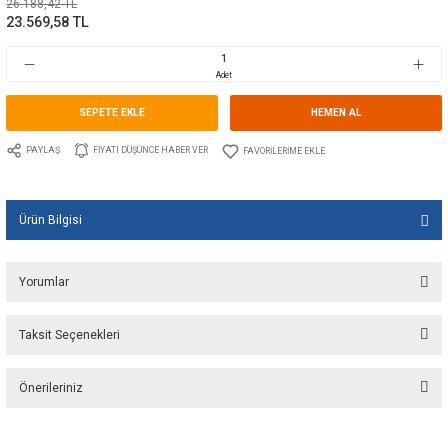
Marka
SPX JOHNSON PUMP
Stok Kodu
10.JP.32.4000.02
Fiyat
393,00 EUR + KDV
26.188,42 TL
23.569,58 TL
Adet
SEPETE EKLE
HEMEN A
PAYLAŞ
FIYATI DÜŞÜNCE HABER VER
Ürün Bilgisi