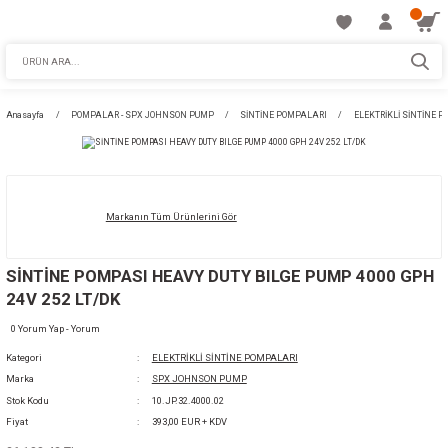
Anasayfa
POMPALAR - SPX JOHNSON PUMP
SİNTİNE POMPALARI
E
Markanın Tüm Ürünlerini Gör
SİNTİNE POMPASI HEAVY DUTY BILGE PUMP
24V 252 LT/DK
0 Yorum Yap - Yorum
Kategori
ELEKTRİKLİ SİNTİNE POMPALARI