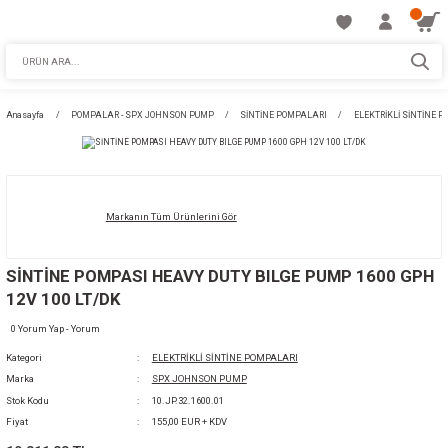
Anasayfa
POMPALAR - SPX JOHNSON PUMP
SİNTİNE POMPALARI
E
Markanın Tüm Ürünlerini Gör
SİNTİNE POMPASI HEAVY DUTY BILGE PUMP
12V 100 LT/DK
0 Yorum Yap - Yorum
Kategori
ELEKTRİKLİ SİNTİNE POMPALARI