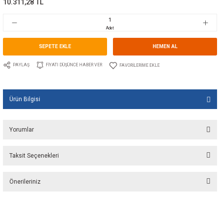
Marka
SPX JOHNSON PUMP
Stok Kodu
10.JP.32.1600.01
Fiyat
155,00 EUR + KDV
10.311,28 TL
Adet
SEPETE EKLE
HEMEN A
PAYLAŞ
FIYATI DÜŞÜNCE HABER VER
Ürün Bilgisi
Yorumlar