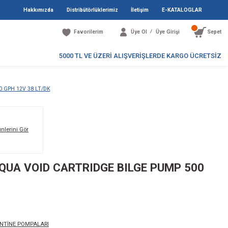
Hakkımızda
Distribütö
Favori
5000 TL V
UA VOID CARTRIDGE BILGE PUMP 500 GPH 12V 38 LT/DK
Markanın Tüm Ürünlerini Gör
NTİNE POMPASI AQUA VOID CARTR
H 12V 38 LT/DK