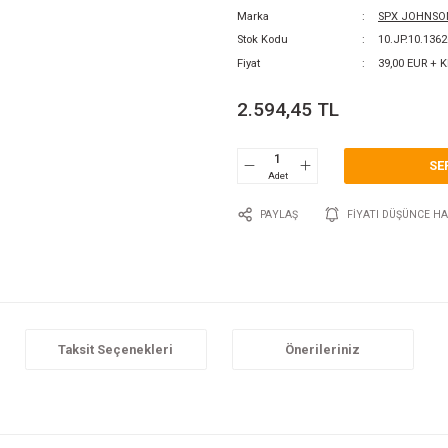
0 Y
Katego
Marka
Stok 
Fiyat
2.5
P