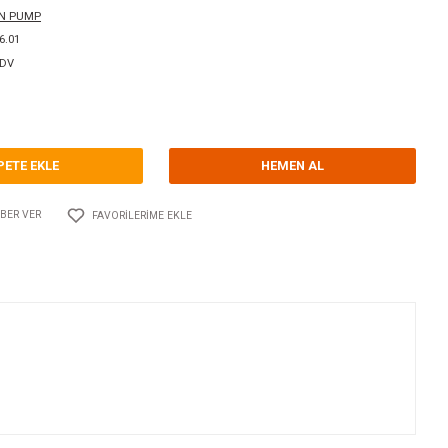
orum Yap - Yorum
ri
ELEKTRİKLİ SİNTİNE POMPALARI
SPX JOHNSON PUMP
Kodu
10.JP.10.13626.01
39,00 EUR + KDV
94,45 TL
SEPETE EKLE
Adet
AYLAŞ
FIYATI DÜŞÜNCE HABER VER