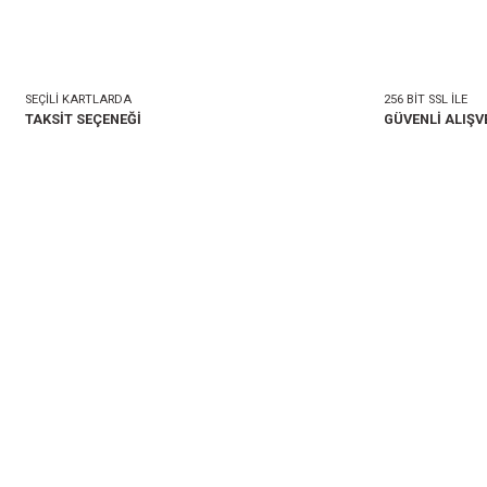
mlar
Taksit Seçenekleri
onularda yetersiz gördüğünüz noktaları öneri formunu kullanarak tarafımıza i
Bu ürüne ilk yorumu siz 
Yorum Yaz
SEÇİLİ KARTLARDA
TAKSİT SEÇENEĞİ