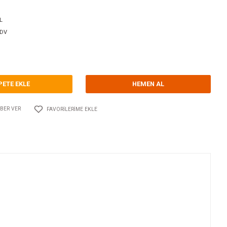
orum Yap - Yorum
ri
BAŞ MANEVRA PERVANE TUTYALARI
TECNOSEAL
Kodu
10.TS.02480AL
11,21 EUR + KDV
,74 TL
SEPETE EKLE
Adet
AYLAŞ
FIYATI DÜŞÜNCE HABER VER