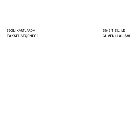
mlar
Taksit Seçenekleri
onularda yetersiz gördüğünüz noktaları öneri formunu kullanarak tarafımıza i
Bu ürüne ilk yorumu siz 
Yorum Yaz
SEÇİLİ KARTLARDA
TAKSİT SEÇENEĞİ