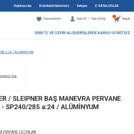
Hakkımızda
Distribütö
Favori
5000 TL V
RVANE TUTYASI SE130/170 - SP240/285 a:24 / ALÜMİNYUM
Markanın Tüm Ürünlerini Gör
480AL / SIDEPOWER / SLEIPNER 
TYASI SE130/170 - SP240/285 a:2