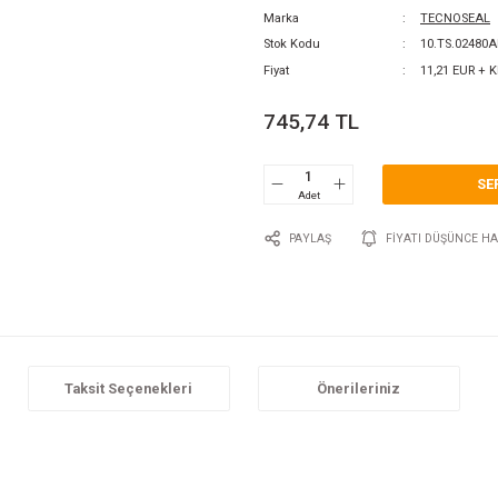
0 Y
Katego
Marka
Stok 
Fiyat
745
P