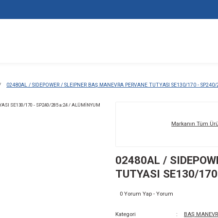
ANE TUTYALARI
02480AL / SIDEPOWER / SLEIPNER BAŞ MANEVRA PE
02
TU