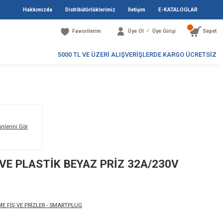
Hakkımızda
Distribütö
Favori
5000 TL V
Markanın Tüm Ürünlerini Gör
HİL BESLEME FİŞ VE PLASTİK BEY