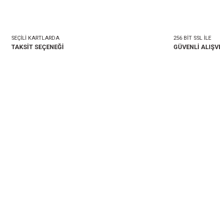
mlar
Taksit Seçenekleri
onularda yetersiz gördüğünüz noktaları öneri formunu kullanarak tarafımıza i
Bu ürüne ilk yorumu siz 
Yorum Yaz
SEÇİLİ KARTLARDA
TAKSİT SEÇENEĞİ