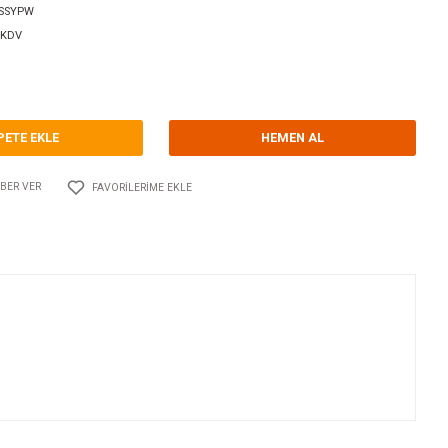
orum Yap - Yorum
ri
SAHİL BESLEME FİŞ VE PRİZLER - SMARTPLUG
SMARTPLUG
Kodu
10.SM.VB32ASSYPW
320,00 USD + KDV
469,63 TL
SEPETE EKLE
Adet
AYLAŞ
FIYATI DÜŞÜNCE HABER VER