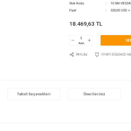
0 Y
Katego
Marka
Stok 
Fiyat
18.
P