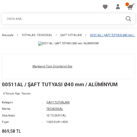
Anasayfa
TUTYALAR - TECNOSEAL
ŞAFT TUTYALARI
00511AL / ŞAF
Markanın Tüm Ürünlerini Gör
00511AL / ŞAFT TUTYASI Ø40 mm / ALÜMİN
0 Yorum Yap - Yorum
Kategori
ŞAFT TUTYALARI
Marka
TECNOSEAL