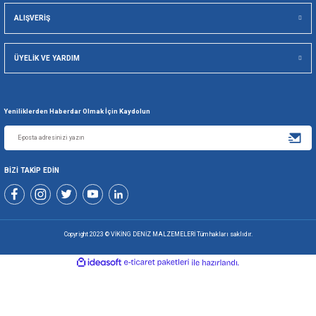
Viking Deniz Malzemeleri San. Ve Tic. Ltd. Şti.
Gönder
+90 216 494 19 98 Pbx
+90 216 494 19 99 Pbx
0507 699 80 85
KURUMSAL
ALIŞVERİŞ
ÜYELİK VE YARDIM