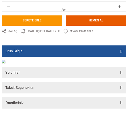
Stok Kodu
10.TS.00511AL
Fiyat
13,05 EUR + KDV
869,58 TL
Adet
SEPETE EKLE
HEMEN A
PAYLAŞ
FIYATI DÜŞÜNCE HABER VER
Ürün Bilgisi
Yorumlar