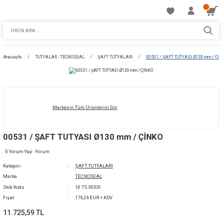
Anasayfa
TUTYALAR - TECNOSEAL
ŞAFT TUTYALARI
00531 / ŞAFT T
Markanın Tüm Ürünlerini Gör
00531 / ŞAFT TUTYASI Ø130 mm / ÇİNKO
0 Yorum Yap - Yorum
Kategori
ŞAFT TUTYALARI
Marka
TECNOSEAL