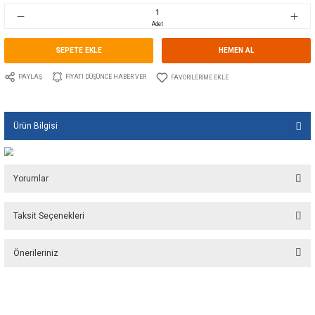
Stok Kodu
10.TS.00531
Fiyat
176,26 EUR + KDV
11.725,59 TL
Adet
SEPETE EKLE
HEMEN A
PAYLAŞ
FIYATI DÜŞÜNCE HABER VER
Ürün Bilgisi
Yorumlar