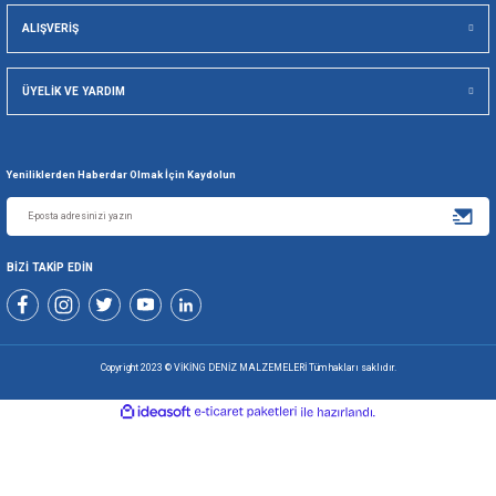
Viking Deniz Malzemeleri San. Ve Tic. Ltd. Şti.
Gönder
+90 216 494 19 98 Pbx
+90 216 494 19 99 Pbx
0507 699 80 85
KURUMSAL
ALIŞVERİŞ
ÜYELİK VE YARDIM