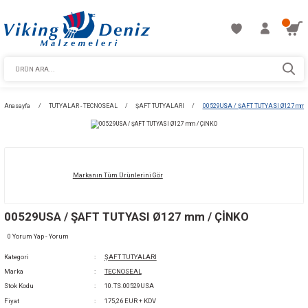
Anasayfa
TUTYALAR - TECNOSEAL
ŞAFT TUTYALARI
00529USA / ŞA
Markanın Tüm Ürünlerini Gör
00529USA / ŞAFT TUTYASI Ø127 mm / ÇİNK
0 Yorum Yap - Yorum