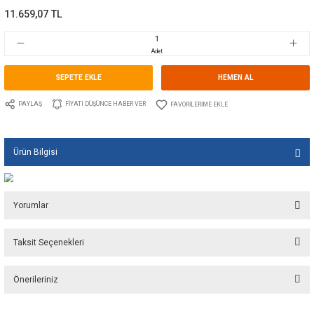
Kategori
ŞAFT TUTYALARI
Marka
TECNOSEAL
Stok Kodu
10.TS.00529USA
Fiyat
175,26 EUR + KDV
11.659,07 TL
Adet
SEPETE EKLE
HEMEN A
PAYLAŞ
FIYATI DÜŞÜNCE HABER VER
Ürün Bilgisi