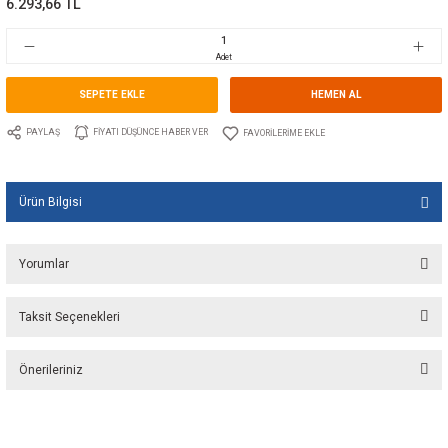
Marka
WEMA
Stok Kodu
10.WE.126716
Fiyat
94,45 EUR + KDV
6.293,66 TL
Adet
SEPETE EKLE
HEMEN A
PAYLAŞ
FIYATI DÜŞÜNCE HABER VER
Ürün Bilgisi
Yorumlar