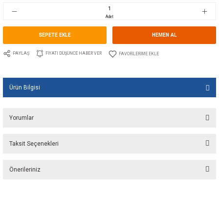
Stok Kodu
10.WE.326017
Fiyat
62,16 EUR + KDV
4.135,16 TL
Adet
SEPETE EKLE
HEMEN A
PAYLAŞ
FIYATI DÜŞÜNCE HABER VER
Ürün Bilgisi
Yorumlar