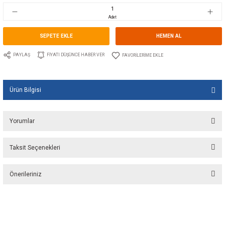
Stok Kodu
10.WE.326010
Fiyat
38,03 EUR + KDV
2.534,12 TL
Adet
SEPETE EKLE
HEMEN A
PAYLAŞ
FIYATI DÜŞÜNCE HABER VER
Ürün Bilgisi
Yorumlar