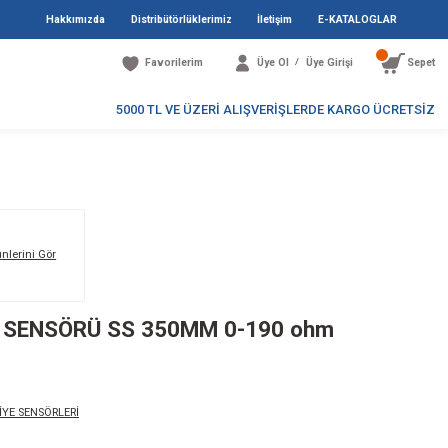
Hakkımızda
Distribütö
Favori
5000 TL V
Markanın Tüm Ürünlerini Gör
 YAKIT-SU SEVİYE SENSÖRÜ SS 35