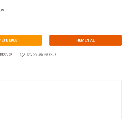
orum Yap - Yorum
ri
YAKIT-SU SEVİYE SENSÖRLERİ
WEMA
Kodu
10.WE.326007
33,29 EUR + KDV
14,60 TL
SEPETE EKLE
Adet
AYLAŞ
FIYATI DÜŞÜNCE HABER VER