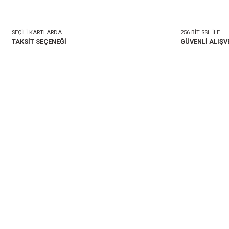
mlar
Taksit Seçenekleri
onularda yetersiz gördüğünüz noktaları öneri formunu kullanarak tarafımıza i
Bu ürüne ilk yorumu siz 
Yorum Yaz
SEÇİLİ KARTLARDA
TAKSİT SEÇENEĞİ