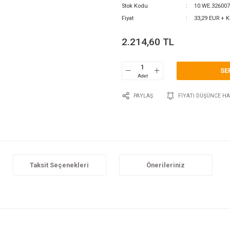
0 Y
Katego
Marka
Stok 
Fiyat
2.2
P