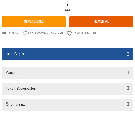
Stok Kodu
10.WE.326020
Fiyat
70,66 EUR + KDV
4.700,61 TL
Adet
SEPETE EKLE
HEMEN A
PAYLAŞ
FIYATI DÜŞÜNCE HABER VER
Ürün Bilgisi
Yorumlar