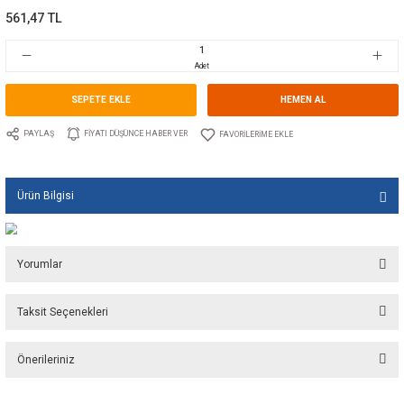
Kategori
PERVANE TUTYALARI
Marka
TECNOSEAL
Stok Kodu
10.TS.00413R
Fiyat
8,44 EUR + KDV
561,47 TL
Adet
SEPETE EKLE
HEMEN A
PAYLAŞ
FIYATI DÜŞÜNCE HABER VER
Ürün Bilgisi