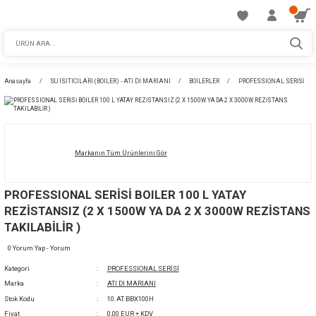
Anasayfa
SU ISITICILARI (BOILER) - ATI DI MARIANI
BOILERLER
PROF
Markanın Tüm Ürünlerini Gör
PROFESSIONAL SERİSİ BOILER 100 L YATAY
REZİSTANSIZ (2 X 1500W YA DA 2 X 3000W
TAKILABİLİR )
0 Yorum Yap - Yorum