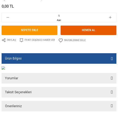
Kategori
PROFESSIONAL SERİSİ
Marka
ATI DI MARIANI
Stok Kodu
10.AT.BBX100H
Fiyat
0,00 EUR + KDV
0,00 TL
Adet
SEPETE EKLE
HEMEN A
PAYLAŞ
FIYATI DÜŞÜNCE HABER VER
Ürün Bilgisi