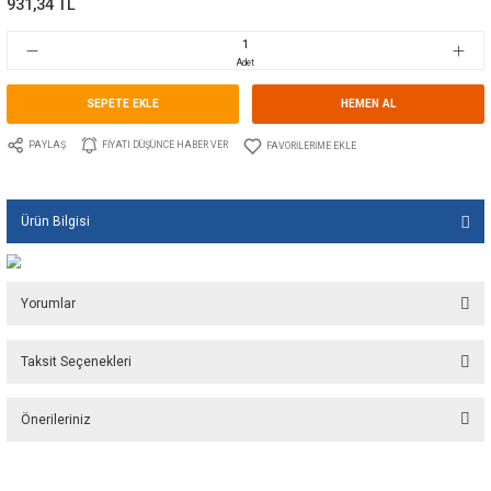
Marka
GUIDI
Stok Kodu
10.GU.KIT1162DI.004
Fiyat
14,00 EUR + KDV
931,34 TL
Adet
SEPETE EKLE
HEMEN A
PAYLAŞ
FIYATI DÜŞÜNCE HABER VER
Ürün Bilgisi