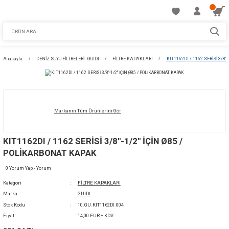
Anasayfa
DENİZ SUYU FİLTRELERİ - GUIDI
FİLTRE KAPAKLARI
KIT1162
Markanın Tüm Ürünlerini Gör
KIT1162DI / 1162 SERİSİ 3/8''-1/2'' İÇİN Ø85 /
POLİKARBONAT KAPAK
0 Yorum Yap - Yorum
Kategori
FİLTRE KAPAKLARI