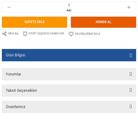
Stok Kodu
10.LT.W4.30
Fiyat
108,00 USD + KDV
6.233,50 TL
Adet
SEPETE EKLE
HEMEN A
PAYLAŞ
FIYATI DÜŞÜNCE HABER VER
Ürün Bilgisi
Yorumlar