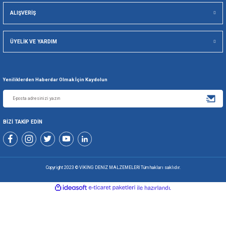
Viking Deniz Malzemeleri San. Ve Tic. Ltd. Şti.
Gönder
+90 216 494 19 98 Pbx
+90 216 494 19 99 Pbx
0507 699 80 85
KURUMSAL
ALIŞVERİŞ
ÜYELİK VE YARDIM