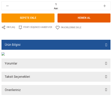
Stok Kodu
10.GU.1532.400
Fiyat
213,20 EUR + KDV
14.183,00 TL
Adet
SEPETE EKLE
HEMEN A
PAYLAŞ
FIYATI DÜŞÜNCE HABER VER
Ürün Bilgisi
Yorumlar