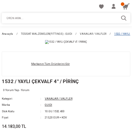
Anasayfa
TESİSAT MALZEMELERİ(FITTINGS) - GUIDI
VANALAR / VALFLE
Markanın Tüm Ürünlerini Gör
1532 / YAYLI ÇEKVALF 4'' / PİRİNÇ
0 Yorum Yap - Yorum
Kategori
VANALAR / VALFLER
Marka
GUIDI