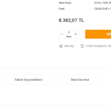
0 Y
Katego
Marka
Stok 
Fiyat
8.3
P