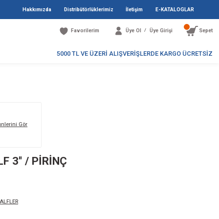
Hakkımızda
Distribütö
Favori
5000 TL V
Markanın Tüm Ürünlerini Gör
2 / YAYLI ÇEKVALF 3'' / PİRİNÇ