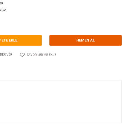
orum Yap - Yorum
ri
VANALAR / VALFLER
GUIDI
Kodu
10.GU.1532.300
126,00 EUR + KDV
82,07 TL
SEPETE EKLE
Adet
AYLAŞ
FIYATI DÜŞÜNCE HABER VER