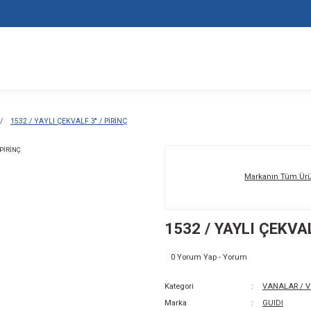
ALAR / VALFLER
1532 / YAYLI ÇEKVALF 3'' / PİRİNÇ
153