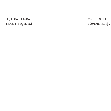
mlar
Taksit Seçenekleri
onularda yetersiz gördüğünüz noktaları öneri formunu kullanarak tarafımıza i
Bu ürüne ilk yorumu siz 
Yorum Yaz
SEÇİLİ KARTLARDA
TAKSİT SEÇENEĞİ