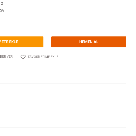
orum Yap - Yorum
ri
VANALAR / VALFLER
GUIDI
Kodu
10.GU.1532.112
28,60 EUR + KDV
05,76 TL
SEPETE EKLE
Adet
AYLAŞ
FIYATI DÜŞÜNCE HABER VER