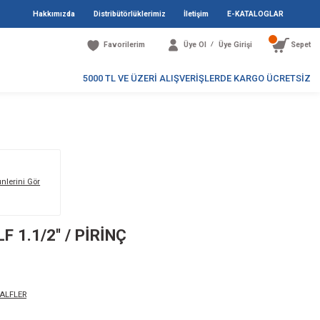
Hakkımızda
Distribütö
Favori
5000 TL V
Markanın Tüm Ürünlerini Gör
2 / YAYLI ÇEKVALF 1.1/2'' / PİRİNÇ