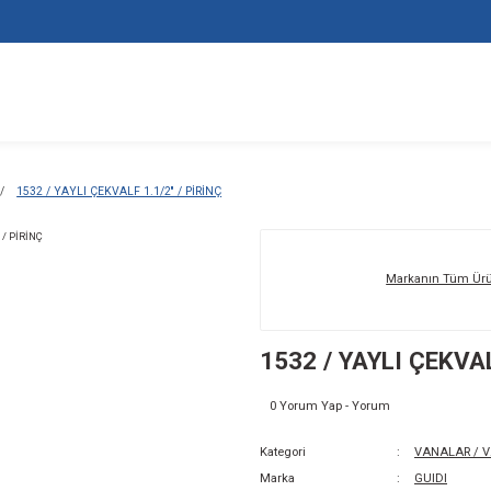
ALAR / VALFLER
1532 / YAYLI ÇEKVALF 1.1/2'' / PİRİNÇ
153