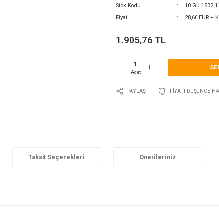
0 Y
Katego
Marka
Stok 
Fiyat
1.9
P