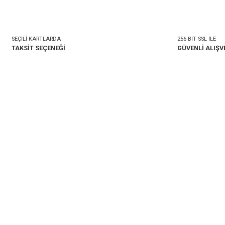
mlar
Taksit Seçenekleri
onularda yetersiz gördüğünüz noktaları öneri formunu kullanarak tarafımıza i
Bu ürüne ilk yorumu siz 
Yorum Yaz
SEÇİLİ KARTLARDA
TAKSİT SEÇENEĞİ