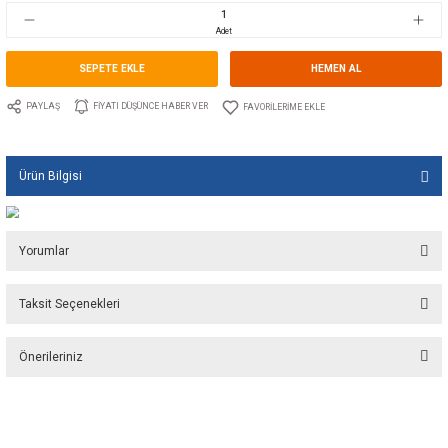
Stok Kodu
10.GU.1016.10D025
Fiyat
0,00 EUR + KDV
0,00 TL
Adet
SEPETE EKLE
HEMEN A
PAYLAŞ
FIYATI DÜŞÜNCE HABER VER
Ürün Bilgisi
Yorumlar