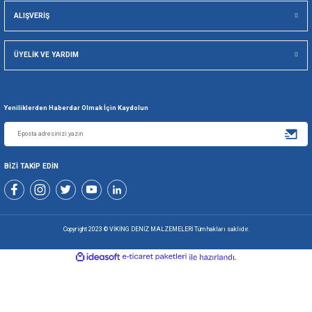
Viking Deniz Malzemeleri San. Ve Tic. Ltd. Şti.
Gönder
+90 216 494 19 98 Pbx
+90 216 494 19 99 Pbx
0507 699 80 85
KURUMSAL
ALIŞVERİŞ
ÜYELİK VE YARDIM