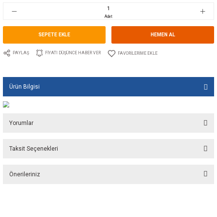
Stok Kodu
10.GU.1670.100
Fiyat
22,20 EUR + KDV
1.476,84 TL
Adet
SEPETE EKLE
HEMEN A
PAYLAŞ
FIYATI DÜŞÜNCE HABER VER
Ürün Bilgisi
Yorumlar