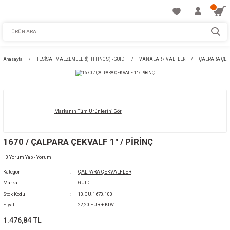
Anasayfa
TESİSAT MALZEMELERİ(FITTINGS) - GUIDI
VANALAR / VALFLE
Markanın Tüm Ürünlerini Gör
1670 / ÇALPARA ÇEKVALF 1'' / PİRİNÇ
0 Yorum Yap - Yorum
Kategori
ÇALPARA ÇEKVALFLER
Marka
GUIDI