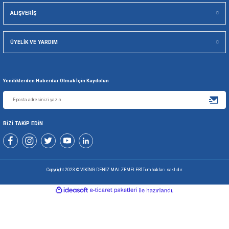
Viking Deniz Malzemeleri San. Ve Tic. Ltd. Şti.
Gönder
+90 216 494 19 98 Pbx
+90 216 494 19 99 Pbx
0507 699 80 85
KURUMSAL
ALIŞVERİŞ
ÜYELİK VE YARDIM