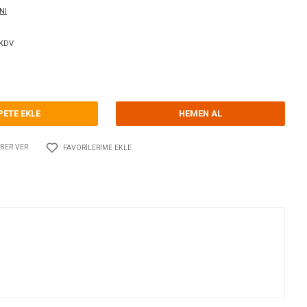
orum Yap - Yorum
ri
BOILERLER
ATI DI MARIANI
Kodu
10.AT.BL6012
850,00 EUR + KDV
545,74 TL
SEPETE EKLE
Adet
AYLAŞ
FIYATI DÜŞÜNCE HABER VER