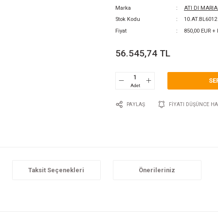
0 Y
Katego
Marka
Stok 
Fiyat
56.
P