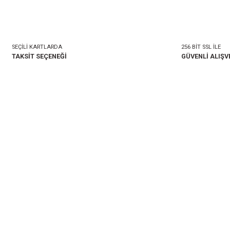
mlar
Taksit Seçenekleri
onularda yetersiz gördüğünüz noktaları öneri formunu kullanarak tarafımıza i
Bu ürüne ilk yorumu siz 
Yorum Yaz
SEÇİLİ KARTLARDA
TAKSİT SEÇENEĞİ