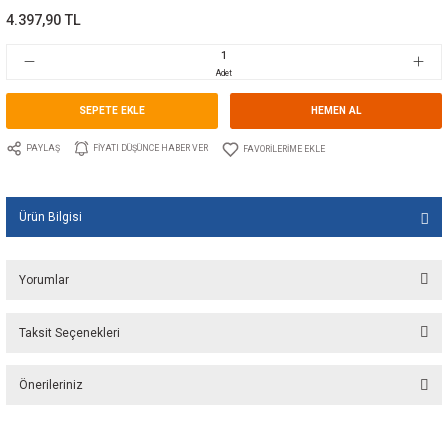
Kategori
MOTOR ÇALIŞMA ZAMAN SAATLERİ
Marka
WEMA
Stok Kodu
10.WE.110352
Fiyat
66,00 EUR + KDV
4.397,90 TL
Adet
SEPETE EKLE
HEMEN A
PAYLAŞ
FIYATI DÜŞÜNCE HABER VER
Ürün Bilgisi