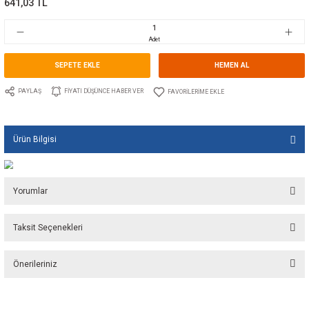
Marka
TECNOSEAL
Stok Kodu
10.TS.00816
Fiyat
9,62 EUR + KDV
641,03 TL
Adet
SEPETE EKLE
HEMEN A
PAYLAŞ
FIYATI DÜŞÜNCE HABER VER
Ürün Bilgisi